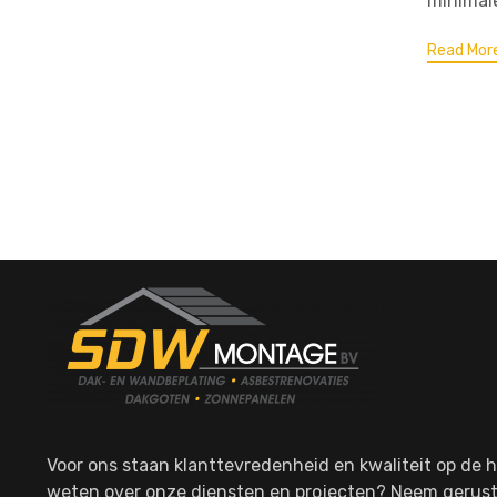
minimale
Read Mor
Voor ons staan klanttevredenheid en kwaliteit op de h
weten over onze diensten en projecten? Neem gerust