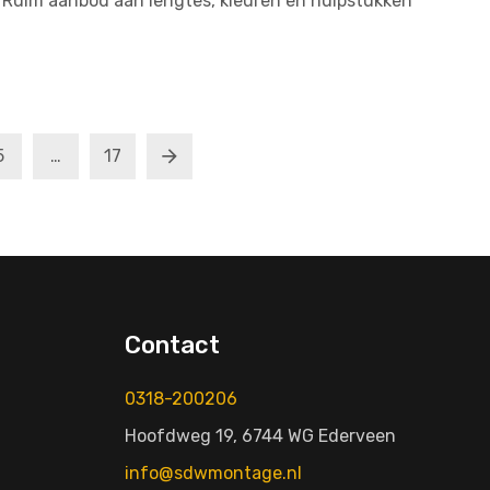
 Ruim aanbod aan lengtes, kleuren en hulpstukken
5
…
17
Contact
0318-200206
Hoofdweg 19, 6744 WG Ederveen
info@sdwmontage.nl