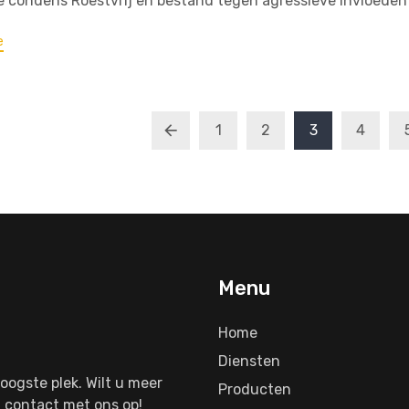
 condens Roestvrij en bestand tegen agressieve invloeden
e
1
2
3
4
Menu
Home
Diensten
oogste plek. Wilt u meer
Producten
 contact met ons op!