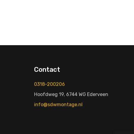
Contact
0318-200206
Hoofdweg 19, 6744 WG Ederveen
info@sdwmontage.nl