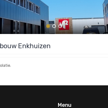
ebouw Enkhuizen
latie.
Menu